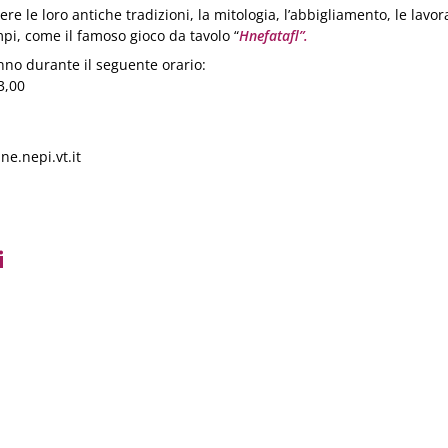
re le loro antiche tradizioni, la mitologia, l’abbigliamento, le lavora
pi, come il famoso gioco da tavolo “
Hnefatafl”.
ranno durante il seguente orario:
3,00
e.nepi.vt.it
i