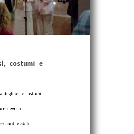
si, costumi e
ta degli usi e costumi
are rievoca
rcianti e abili