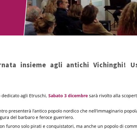
rnata insieme agli antichi Vichinghi! U
dedicato agli Etruschi,
Sabato 3 dicembre
sarà rivolto alla scoper
tro presenterà l’antico popolo nordico che nell’immaginario popol
figura del barbaro e feroce guerriero.
 non furono solo pirati e conquistatori, ma anche un popolo di comme