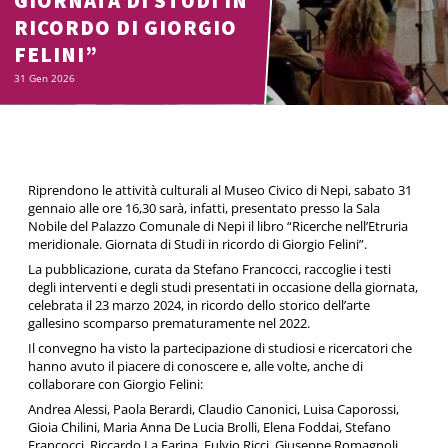
GIORNATA DI STUDI IN
RICORDO DI GIORGIO
FELINI”
31 Gen 2026
Riprendono le attività culturali al Museo Civico di Nepi, sabato 31
gennaio alle ore 16,30 sarà, infatti, presentato presso la Sala
Nobile del Palazzo Comunale di Nepi il libro “Ricerche nell’Etruria
meridionale. Giornata di Studi in ricordo di Giorgio Felini”.
La pubblicazione, curata da Stefano Francocci, raccoglie i testi
degli interventi e degli studi presentati in occasione della giornata,
celebrata il 23 marzo 2024, in ricordo dello storico dell’arte
gallesino scomparso prematuramente nel 2022.
Il convegno ha visto la partecipazione di studiosi e ricercatori che
hanno avuto il piacere di conoscere e, alle volte, anche di
collaborare con Giorgio Felini:
Andrea Alessi, Paola Berardi, Claudio Canonici, Luisa Caporossi,
Gioia Chilini, Maria Anna De Lucia Brolli, Elena Foddai, Stefano
Francocci, Riccardo La Farina, Fulvio Ricci, Giuseppe Romagnoli,