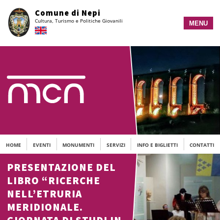
Vai
Comune di Nepi
al
Cultura, Turismo e Politiche Giovanili
contenuto
MENU
principale
HOME
EVENTI
MONUMENTI
SERVIZI
INFO E BIGLIETTI
CONTATTI
PRESENTAZIONE DEL
LIBRO “RICERCHE
NELL’ETRURIA
MERIDIONALE.