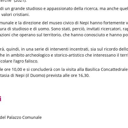
cerche” (2021).
tto di un grande studioso e appassionato della ricerca, ma anche que
 valori cristiani.
munale e la direzione del museo civico di Nepi hanno fortemente v
a di studioso e di uomo. Sono stati, perciò, invitati ricercatori, r
ciazioni che operano sul territorio, che hanno conosciuto e hanno p
erà, quindi, in una serie di interventi incentrati, sia sul ricordo de
che in ambito archeologico e storico-artistico che interessano il terri
colare l’agro falisco.
lle ore 10,00 e si concluderà con la visita alla Basilica Concattedral
asia di Nepi (il Duomo) prevista alle ore 16,30.
i
e del Palazzo Comunale