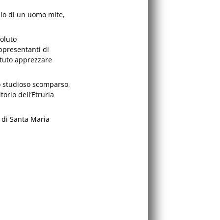
llo di un uomo mite,
oluto
appresentanti di
otuto apprezzare
llo studioso scomparso,
torio dell’Etruria
e di Santa Maria