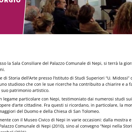
so la Sala Consiliare del Palazzo Comunale di Nepi, si terrà la gior
ni.
 di Storia dell’Arte presso l’Istituto di Studi Superiori “U. Midossi” 
 uno studioso che con le sue ricerche ha contribuito a chiarire e a f
l suo patrimonio artistico.
 legame particolare con Nepi, testimoniato dai numerosi studi s
 opere d’arte cittadine. Fra questi si ricordano, in particolare, la 
i maggiori del Duomo e della Chiesa di San Tolomeo.
mente con il Museo Civico di Nepi in varie occasioni: dalla mostra 
 Palazzo Comunale di Nepi (2010), sino al convegno “Nepi nella Storia