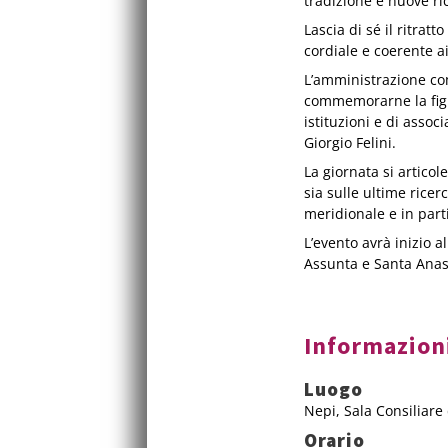
tradizione e nuove ri
Lascia di sé il ritra
cordiale e coerente ai
L’amministrazione co
commemorarne la figur
istituzioni e di asso
Giorgio Felini.
La giornata si articol
sia sulle ultime ricer
meridionale e in parti
L’evento avrà inizio a
Assunta e Santa Anast
Informazion
Luogo
Nepi, Sala Consiliar
Orario