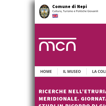
Vai
Comune di Nepi
al
Cultura, Turismo e Politiche Giovanili
contenuto
principale
HOME
IL MUSEO
LA COL
RICERCHE NELL’ETRURI
MERIDIONALE. GIORNAT
STUDI IN RICORDO DI G