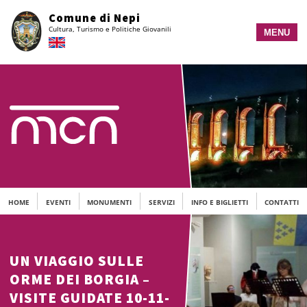
Vai
Comune di Nepi
al
Cultura, Turismo e Politiche Giovanili
contenuto
MENU
principale
HOME
EVENTI
MONUMENTI
SERVIZI
INFO E BIGLIETTI
CONTATTI
UN VIAGGIO SULLE
ORME DEI BORGIA –
VISITE GUIDATE 10-11-