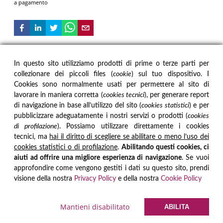
a pagamento
In questo sito utilizziamo prodotti di prime o terze parti per
IL MUSEO
INFORMAZIONI
collezionare dei piccoli files (
cookie
) sul tuo dispositivo. I
Cookies sono normalmente usati per permettere al sito di
Storia
Visite Guidate
Mission
Informazioni e biglietti
lavorare in maniera corretta (
cookies tecnici
), per generare report
Carta dei servizi
Staff
di navigazione in base all’utilizzo del sito (
cookies statistici
) e per
Regolamento
Contatti
pubblicizzare adeguatamente i nostri servizi o prodotti (
cookies
LA COLLEZIONE
PRIVACY
di profilazione
). Possiamo utilizzare direttamente i cookies
tecnici, ma
hai il diritto di scegliere se abilitare o meno l’uso dei
Percorso Espositivo
Privacy Policy
Opere
Cookie Policy
cookies statistici o di profilazione
.
Abilitando questi cookies, ci
Monumenti
Credits
aiuti ad offrire una migliore esperienza di navigazione
. Se vuoi
Eventi
Preferenze dei cookies
approfondire come vengono gestiti i dati su questo sito, prendi
visione della nostra
Privacy Policy
e della nostra
Cookie Policy
Leggi le nostre recensioni:
Museo Civico di Nepi
Mantieni disabilitato
ABILITA
Museo Civico di Nepi,
Via Falisca n. 31 - 01036 Nepi (VT) - Tel. 0761 570604
© 2022 Comune di Nepi - Email: museo@comune.nepi.vt.it