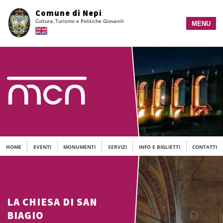
Vai
Comune di Nepi
al
Cultura, Turismo e Politiche Giovanili
contenuto
MENU
principale
HOME
EVENTI
MONUMENTI
SERVIZI
INFO E BIGLIETTI
CONTATTI
LA CHIESA DI SAN
BIAGIO