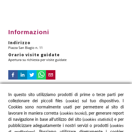
Informazioni
Indirizzo
Piazza San Biagio n. 11
Orario visite guidate
Apertura su richiesta per visite guidate
In questo sito utilizziamo prodotti di prime o terze parti per
collezionare dei piccoli files (
cookie
) sul tuo dispositivo. I
IL MUSEO
INFORMAZIONI
Cookies sono normalmente usati per permettere al sito di
Storia
Visite Guidate
Mission
Informazioni e biglietti
lavorare in maniera corretta (
cookies tecnici
), per generare report
Carta dei servizi
Staff
di navigazione in base all’utilizzo del sito (
cookies statistici
) e per
Regolamento
Contatti
pubblicizzare adeguatamente i nostri servizi o prodotti (
cookies
LA COLLEZIONE
PRIVACY