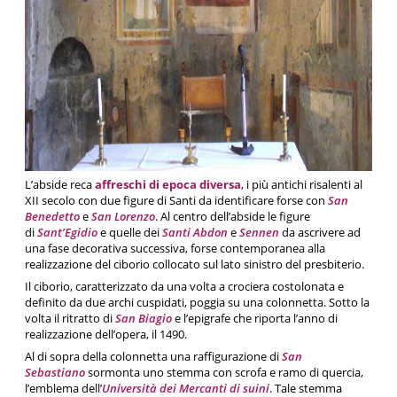
L’abside reca
affreschi di epoca diversa
, i più antichi risalenti al
XII secolo con due figure di Santi da identificare forse con
San
Benedetto
e
San Lorenzo
. Al centro dell’abside le figure
di
Sant’Egidio
e quelle dei
Santi Abdon
e
Sennen
da ascrivere ad
una fase decorativa successiva, forse contemporanea alla
realizzazione del ciborio collocato sul lato sinistro del presbiterio.
Il ciborio, caratterizzato da una volta a crociera costolonata e
definito da due archi cuspidati, poggia su una colonnetta. Sotto la
volta il ritratto di
San Biagio
e l’epigrafe che riporta l’anno di
realizzazione dell’opera, il 1490.
Al di sopra della colonnetta una raffigurazione di
San
Sebastiano
sormonta uno stemma con scrofa e ramo di quercia,
l’emblema dell’
Università dei Mercanti di suini
. Tale stemma